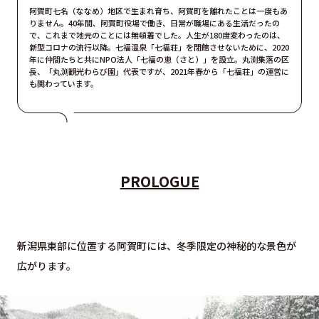
阿賀町七名（ななめ）地区で生まれ育ち、阿賀町を離れたことは一度もあ
りません。40年間、阿賀町役場で働き、日常が職場にある生活だったの
で、これまで地元のことには無頓着でした。人生が180度変わったのは、
新型コロナの流行以降。七福温泉「七福荘」を閉館させないために、2020
年に仲間たちと共にNPO法人「七福の恵（さと）」を設立。丸渕集落の区
長、「丸渕観光わらび園」代表ですが、2021年春から「七福荘」の運営に
も関わっています。
PROLOGUE
新潟県東部に位置する阿賀町には、冬季限定の神秘的な景色が
広がります。