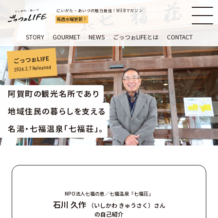
にいがた・あいづの魅力発信！WEBマガジン
毎週水曜更新！
STORY
GOURMET
NEWS
ごっつぉLIFEとは
CONTACT
ごっつぉLIFE
Released
2024.2.7
阿賀町の観光名所であり
地域住民の暮らしを支える
名湯・七福温泉「七福荘」。
NPO法人七福の恵／七福温泉「七福荘」
石川 久作
（いしかわ きゅうさく）さん
の自己紹介