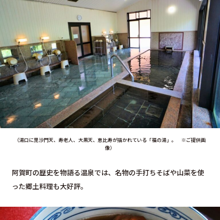
（湯口に毘沙門天、寿老人、大黒天、恵比寿が描かれている「福の湯」。 ※ご提供画
像）
阿賀町の歴史を物語る温泉では、名物の手打ちそばや山菜を使
った郷土料理も大好評。