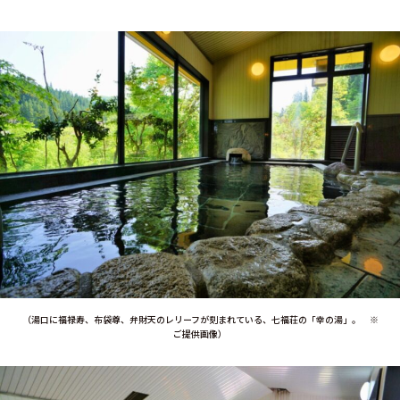
（湯口に福禄寿、布袋尊、弁財天のレリーフが刻まれている、七福荘の「幸の湯」。 ※
ご提供画像）