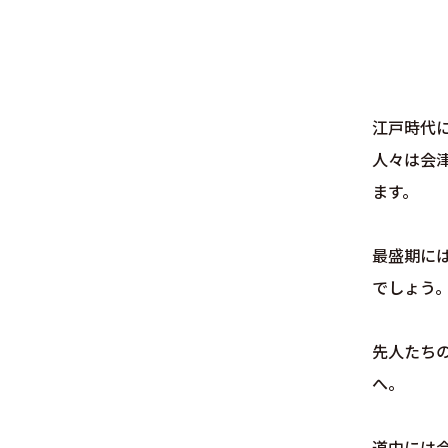
江戸時代
人々は会
ます。
最盛期に
でしょう
先人たち
へ。
道中には