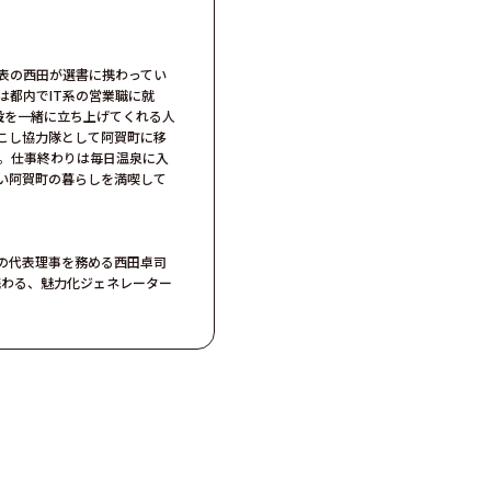
表の⻄⽥が選書に携わってい
は都内でIT系の営業職に就
設を一緒に立ち上げてくれる人
おこし協⼒隊として阿賀町に移
た。仕事終わりは毎⽇温泉に⼊
い阿賀町の暮らしを満喫して
の代表理事を務める西田卓司
携わる、魅力化ジェネレーター