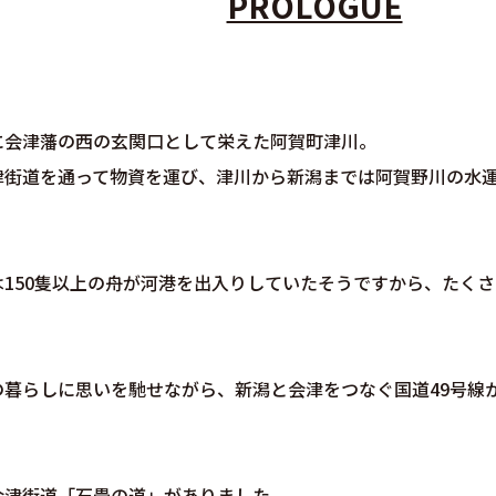
PROLOGUE
に会津藩の西の玄関口として栄えた阿賀町津川。
津街道を通って物資を運び、津川から新潟までは阿賀野川の水
は150隻以上の舟が河港を出入りしていたそうですから、たく
。
の暮らしに思いを馳せながら、新潟と会津をつなぐ国道49号線
会津街道「石畳の道」がありました。