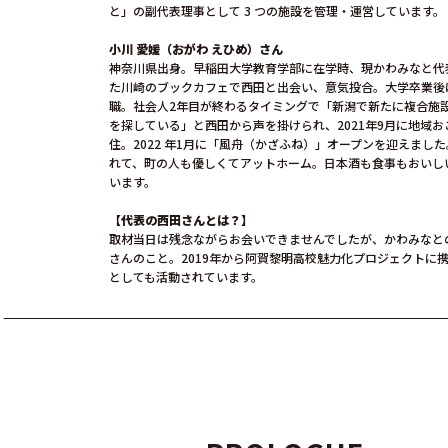
と」の副代表理事として 3 つの施設を管理・運営しています。
小川 愛媛（おがわ えひめ）さん
神奈川県出⾝。早稲⽥⼤学教育学部に在学時、現かわみなと代
た川崎のブックカフェで西田と出会い、意気投合。大学卒業後
職。社会人2年目が終わるタイミングで「新潟で新たに複合施
を探している」と西田から声を掛けられ、2021年9⽉に地域
住。2022 年1⽉に「⾵⾈（かざふね）」オープンを迎えまし
れて、町の人も優しくてアットホーム。⽇本酒も⾷事もおいし
います。
【代表の西田さんとは？】
取材当日は残念ながらお会いできませんでしたが、かわみなと
さんのこと。2019年から阿賀黎明高校魅力化プロジェクトに
としても活動されています。