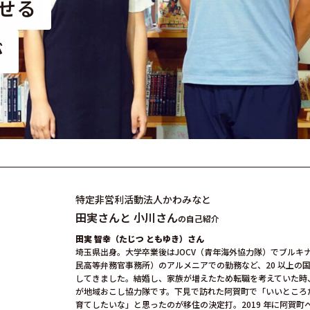
せる
が
特定非営利活動法人かわみなと
田実さんと 小川さん
の自己紹介
田実 智幸（たじつ ともゆき）さん
埼⽟県出⾝。大学卒業後はJOCV（⻘年海外協⼒隊）でブルキナ
民高等弁務官事務所）のアルメニアでの勤務など、20 以上の
してきました。結婚し、家族が増えたため転職を考えていた時、
が地域おこし協⼒隊です。下見で訪れた阿賀町で「いいところ
育てしたいな」と思ったのが移住の決定打。2019 年に阿賀