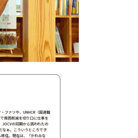
・ファソや、UNHCR（国連難
国で貧困削減を切り⼝に仕事を
JOCVの同期から誘われたの
だなぁ。こういうところで⼦
町へ移住。現在は、「かわみな