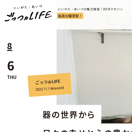
にいがた・あいづの魅力発信！WEBマガジン
毎週水曜更新！
8
6
THU
ごっつぉLIFE
Released
2023.11.1
器の世界から