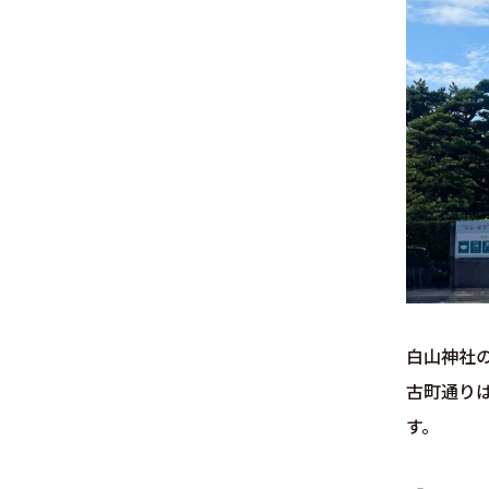
白山神社
古町通り
す。