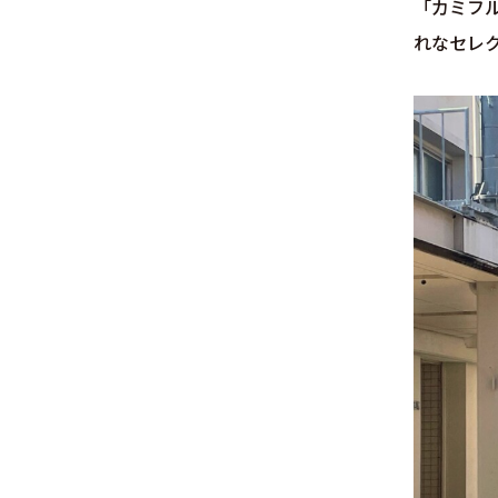
「カミフ
れなセレ