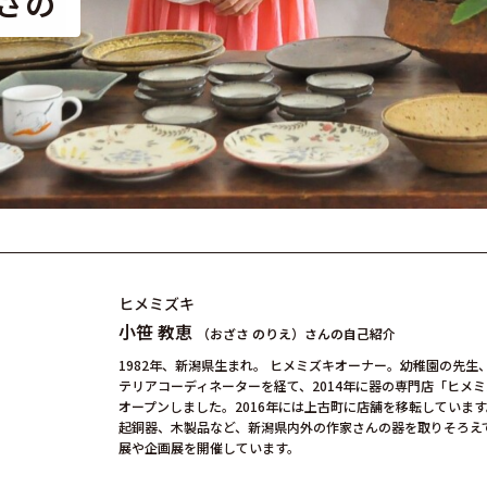
さの
ヒメミズキ
小笹 教恵
（おざさ のりえ）さん
の自己紹介
1982年、新潟県生まれ。 ヒメミズキオーナー。幼稚園の先
テリアコーディネーターを経て、2014年に器の専門店「ヒメ
オープンしました。2016年には上古町に店舗を移転していま
起銅器、木製品など、新潟県内外の作家さんの器を取りそろえて
展や企画展を開催しています。