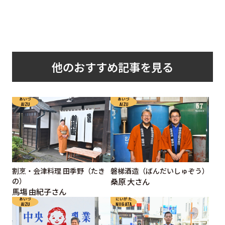
他のおすすめ記事を見る
あいづ
あいづ
AIZU
AIZU
割烹・会津料理 田季野（たき
磐梯酒造（ばんだいしゅぞう）
の）
桑原 大さん
馬塲 由紀子さん
あいづ
にいがた
AIZU
NIIGATA