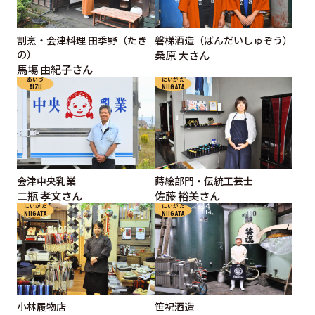
割烹・会津料理 田季野（たき
磐梯酒造（ばんだいしゅぞう）
の）
桑原 大さん
馬塲 由紀子さん
あいづ
にいがた
AIZU
NIIGATA
会津中央乳業
蒔絵部門・伝統工芸士
二瓶 孝文さん
佐藤 裕美さん
にいがた
にいがた
NIIGATA
NIIGATA
小林履物店
笹祝酒造