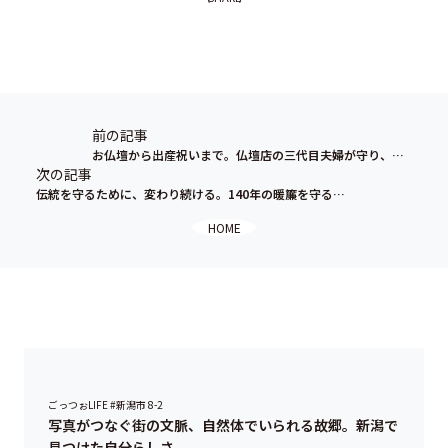
前の記事
お仏壇から出産祝いまで。仏壇店の三代目夫婦が守り、育む、木のものづくり
次の記事
伝統を守るために、変わり続ける。140年の暖簾を守る笹川餅屋六代目が繋ぐ新潟の味
HOME
ごっつぉLIFE #新潟市 8-2
写真がつなぐ街の文脈、自然体でいられる故郷。新潟で
見つけた自分らしさ