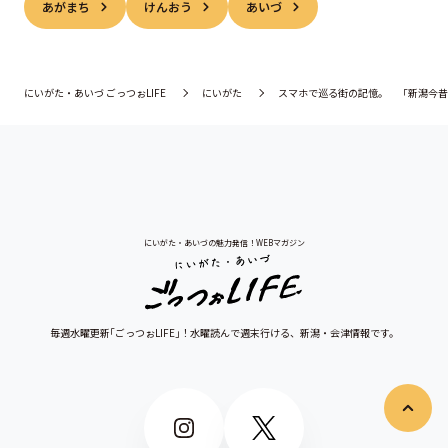
あがまち
けんおう
あいづ
にいがた・あいづ ごっつぉLIFE
にいがた
スマホで巡る街の記憶。 「新潟今昔
にいがた・あいづの魅力発信！WEBマガジン
毎週水曜更新｢ごっつぉLIFE｣！水曜読んで週末行ける、
新潟・会津情報です。