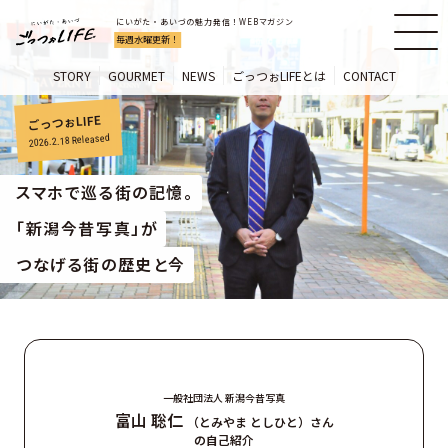
にいがた・あいづの魅力発信！WEBマガジン
毎週水曜更新！
STORY
GOURMET
NEWS
ごっつぉLIFEとは
CONTACT
ごっつぉLIFE
Released
2026.2.18
スマホで巡る街の記憶。
「新潟今昔写真」が
つなげる街の歴史と今
一般社団法人 新潟今昔写真
富山 聡仁
（とみやま としひと）さん
の自己紹介