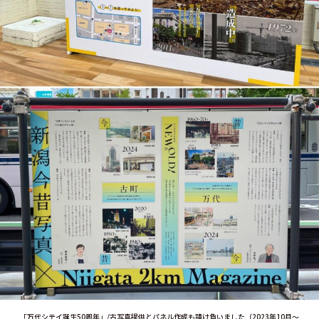
「万代シテイ誕生50周年」/古写真提供とパネル作成も請け負いました（2023年10月～