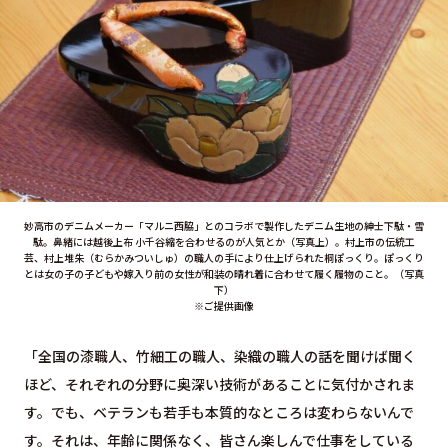
妙高市のデニムメーカー「マルニ西脇」とのコラボで製作したデニム生地の紳士下駄・雪
駄。鼻緒には越後上布 小千谷縮を合わせるのが人気とか（写真上）。村上市の伝統工
芸、村上堆朱（むらかみついしゅ）の職人の手により仕上げられた桐ぽっくり。ぽっくり
とは女の子の子どもや嫁入り前の女性が和装の晴れ着に合わせて履く履物のこと。（写真
下）
※ご提供画像
「全国の漆職人、竹細工の職人、染織の職人の話を聞けば聞く
ほど、それぞれの分野に奥深い技術があることに気付かされま
す。でも、ベテランも若手も本質的なところは変わらないんで
す。それは、年齢に関係なく、皆さん楽しんで仕事をしている