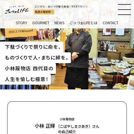
にいがた・あいづの魅力発信！WEBマガジン
毎週水曜更新！
STORY
GOURMET
NEWS
ごっつぉLIFEとは
CONTACT
ごっつぉLIFE
Released
2025.3.19
下駄づくりで祭りに命を、
ものづくりで人・まちに絆を。
小林履物店 四代目の
人生を愉しむ極意！
小林履物店
小林 正輝
（こばやしまさあき）さん
の自己紹介