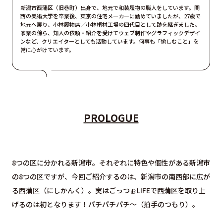
新潟市西蒲区（旧巻町）出身で、地元で和装履物の職人をしています。関
西の美術大学を卒業後、東京の住宅メーカーに勤めていましたが、27歳で
地元へ戻り、小林履物店／小林桐材工場の四代目として跡を継ぎました。
家業の傍ら、知人の依頼・紹介を受けてウェブ制作やグラフィックデザイ
ンなど、クリエイターとしても活動しています。何事も「愉しむこと」を
常に心がけています。
PROLOGUE
8つの区に分かれる新潟市。それぞれに特色や個性がある新潟市
の8つの区ですが、今回ご紹介するのは、新潟市の南西部に広が
る西蒲区（にしかんく）。実はごっつぉLIFEで西蒲区を取り上
げるのは初となります！パチパチパチ〜（拍手のつもり）。