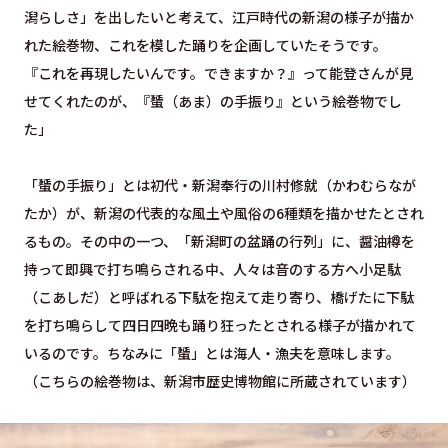
潟らしさ」を出したいと考えて、江戸時代の新潟の様子が描か
れた絵巻物、これを模した踊りを企画していたそうです。
『これを再現したいんです。できますか？』って能登さんが見
せてくれたのが、『蜑（あま）の手振り』という絵巻物でし
た」
「蜑の手振り」とは初代・新潟奉行の川村修就（かわむらなが
たか）が、新潟の代表的な風土や風俗の6種類を描かせたとされ
るもの。その中の一つ、「新潟町の盆踊の行列」に、醤油樽を
持って即興で打ち鳴らされる中、人々は音のする方へ小足駄
（こあしだ）と呼ばれる下駄を抱えて走り寄り、橋げたに下駄
を打ち鳴らして四日四晩も踊り狂ったとされる様子が描かれて
いるのです。ちなみに「蜑」とは海人・漁夫を意味します。
（こちらの絵巻物は、新潟市歴史博物館に所蔵されています）