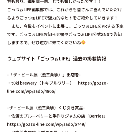
方もおり、編集部一同、とても嬉しかったです！！
ごっつぉLIFE編集部では、これからも皆さんに喜んでいただけ
るようごっつぉLIFEで魅力的なヒトをご紹介していきます！
また、今後もイベントに出展し、ごっつぉLIFEをPRする予定
です。ごっつぉLIFEお知らせ欄やごっつぉLIFE公式SNSで告知
しますので、ぜひ遊びに来てくださいね
ウェブサイト「ごっつぉLIFE」過去の掲載情報
-「ザ・ビール展（燕三条駅）」出店者-
・t0ki brewery（トキブルワリー）
https://gozzo-
line.com/wp/sado/4866/
-ザ・ビール展（燕三条駅）くじ引き賞品-
・佐渡のブルーベリーと手作りジャムの店「Berries」
https://gozzo-line.com/wp/sado/6749/