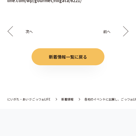
line.com/wp/gourmet/niigata/6221/
次へ
前へ
新着情報一覧に戻る
にいがた・あいづ ごっつぉLIFE
新着情報
各地のイベントに出展し、ごっつぉLI