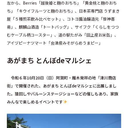
左から、Berries「越後姫と麹のおちち」「黄金桃と麹のおち
ち」「キウイフルーツと麹のおちち」、日本茶専門店 うずまき
屋「５種煎茶飲み比べセット」、コトヨ醬油醸造元「笹神喜
昜」、麒麟山酒造「トートバッグ」、サイフク「くらしをつつ
むケーブル柄コースター」、道の駅たがみ「田上産お米缶」、
アイヅピーナツマート「会津産みそがらめうまピー」
あがまち とんぼdeマルシェ
令和６年10月20日（日）阿賀町・雁木発祥の地「津川商店
街」で開催された、あがまち とんぼdeマルシェに出展しまし
た。猿回しやバルーンステージショーなどの催しもあり、家族
みんなで楽しめるイベントです