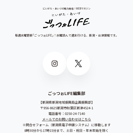
にいがた・あいづの魅力発信！WEBマガジン
毎週水曜更新｢ごっつぉLIFE｣！水曜読んで週末行ける、
新潟・会津情報です。
ごっつぉLIFE編集部
新潟県新潟地域振興局企画振興部
〒956-8625新潟市秋葉区新津4524-1
電話番号：0250-24-7140
メールでのお問い合わせはこちら
※問合せフォーム（新潟県電子申請システム）に移動します
8時30分から17時15分まで、土日・祝日・年末年始を除く