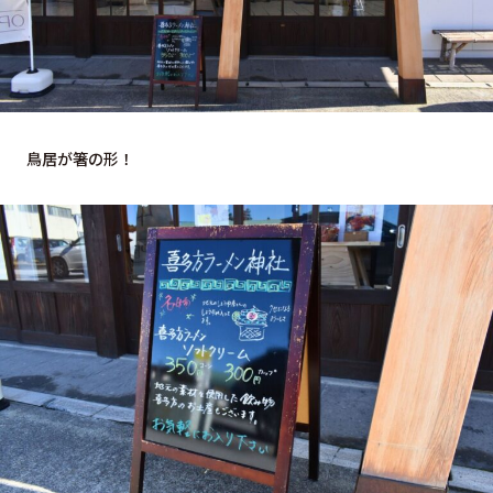
鳥居が箸の形！