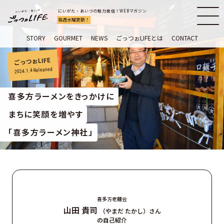
にいがた・あいづの魅力発信！WEBマガジン
毎週水曜更新！
STORY
GOURMET
NEWS
ごっつぉLIFEとは
CONTACT
ごっつぉLIFE
Released
2024.1.4
喜多方ラーメンをきっかけに
まちに笑顔を増やす
「喜多方ラーメン神社」
喜多方老麺会
山田 貴司
（やまだ たかし）さん
の自己紹介