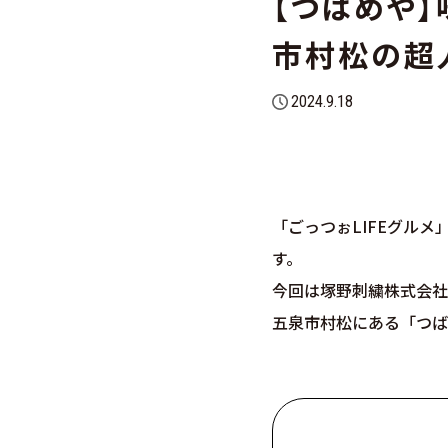
【つばめや
市村松の超
2024.9.18
「ごっつぉLIFEグル
す。
今回は塚野刺繍株式会社
五泉市村松にある「つば